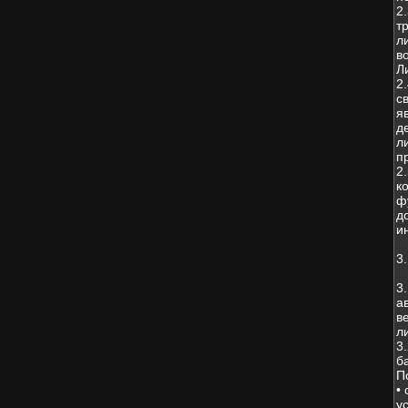
2
т
л
в
Л
2
с
я
д
л
п
2
к
ф
д
и
3
3
а
в
л
3
б
П
•
у