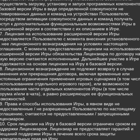
 осуществлять загрузку, установку и запуск программных компонент
 базовой версии Игры в виде определенной совокупности не
ктивированных данных и команд на устройствах Пользователя;
 посредством активации совокупности данных и команд получать
оступ к дополнительным функциональным возможностями Игры в
асширенной версии в соответствии с их описанием в Игре.
.7. Лицензия на использование расширенной версии Игры
редоставляется Пользователю с момента внесения установленного
а нее лицензионного вознаграждения на условиях настоящего
оглашения. С момента предоставления лицензии на использовани
асширенной версии Игры обязательства Лицензиара по договору н
акую версию считаются исполненными. Дальнейшее участие в Игре
родолжается на основе лицензии на Игру в базовой версии.
.8. Лицензионное вознаграждение не подлежит возврату в случае
зменения или прекращения договора, включая временные или
остоянные ограничения применения игровых сценариев (в том чис
 использованием отдельного игрового героя), или возможности
спользования части отдельных компонентов Игры (в том числе
орума и/или в чата), а равно расширяющих ее функциональных
озможностей.
.9. Права и способы использования Игры, в явном виде не
редоставленные / не разрешенные Пользователю по настоящему
оглашению, считаются не предоставленными / запрещенными
ицензиаром.
.10. Срок лицензии на Игру в базовой версии ограничен сроком ее
оддержки Лицензиаром. Лицензиар не предоставляет гарантий и
бещаний поддержки Игры в течение всего срока защиты
сключительных прав на Игру.