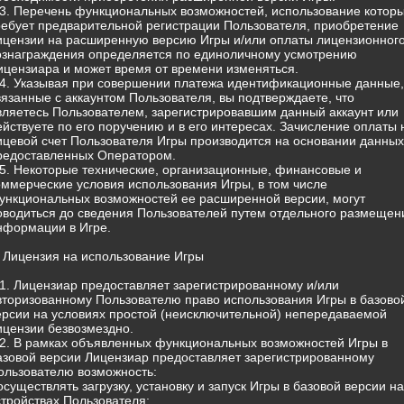
.3. Перечень функциональных возможностей, использование котор
ребует предварительной регистрации Пользователя, приобретение
ицензии на расширенную версию Игры и/или оплаты лицензионног
ознаграждения определяется по единоличному усмотрению
ицензиара и может время от времени изменяться.
.4. Указывая при совершении платежа идентификационные данные,
вязанные с аккаунтом Пользователя, вы подтверждаете, что
вляетесь Пользователем, зарегистрировавшим данный аккаунт или
ействуете по его поручению и в его интересах. Зачисление оплаты 
ицевой счет Пользователя Игры производится на основании данных
редоставленных Оператором.
.5. Некоторые технические, организационные, финансовые и
оммерческие условия использования Игры, в том числе
ункциональных возможностей ее расширенной версии, могут
оводиться до сведения Пользователей путем отдельного размещен
нформации в Игре.
. Лицензия на использование Игры
.1. Лицензиар предоставляет зарегистрированному и/или
вторизованному Пользователю право использования Игры в базово
ерсии на условиях простой (неисключительной) непередаваемой
ицензии безвозмездно.
.2. В рамках объявленных функциональных возможностей Игры в
азовой версии Лицензиар предоставляет зарегистрированному
ользователю возможность:
 осуществлять загрузку, установку и запуск Игры в базовой версии на
стройствах Пользователя;