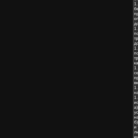
1
б
п
о
д
1
п
т
д
1
п
т
к
1
с
п
в
1
н
1
и
а
у
н
б
и
л
и