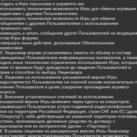
 создать в Игре персонажа и управлять им;
 использовать технические возможности Игры для обмена игровыми
редметами с другими Пользователями;
 использовать технические возможности Игры для обмена
ообщениями с другими Пользователями с использованием
строенного чата;
 размещать и читать сообщения других Пользователей на входящем
остав Игры форуме;
 совершать иные действия, допускаемые Обязательными
окументами.
.3. Лицензиар вправе устанавливать лимиты по объему и составу
азмещаемых Пользователем информационных материалов, а такж
водить иные технические ограничения использования Игры, которы
ремя от времени будут доводиться до сведения Пользователей в
орме и способом по выбору Лицензиара.
.4. Лицензия на использование расширенной версии Игры
редоставляется Пользователям на платной основе исключительно 
еланию Пользователя в целях ускорения прохождения игрового
роцесса.
.5. Внесение установленных платежей за использование
асширенной версии Игры возможно через одного из операторов,
казывающего Пользователю услуги подвижной радиотелефонной
вязи на территории Российской Федерации, стран СНГ или ЕС (дал
 "Оператор"), либо действующие на указанной территории платежн
истемы, принимающие денежные средства по договору с
ицензиаром или ее контрагентом (далее – «Партнер»).
.6. В рамках лицензии на расширенную версию Игры Лицензиар
редоставляет зарегистрированному Пользователю возможность: