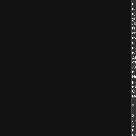
н
с
в
у
Л
г
с
с
о
п
и
д
о
д
и
Н
р
н
О
м
2
2
л
2
и
н