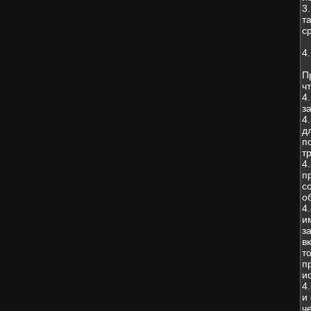
3
т
с
4
П
чт
4
з
4
д
п
т
4
п
с
о
4
и
з
в
т
п
и
4
и
ч