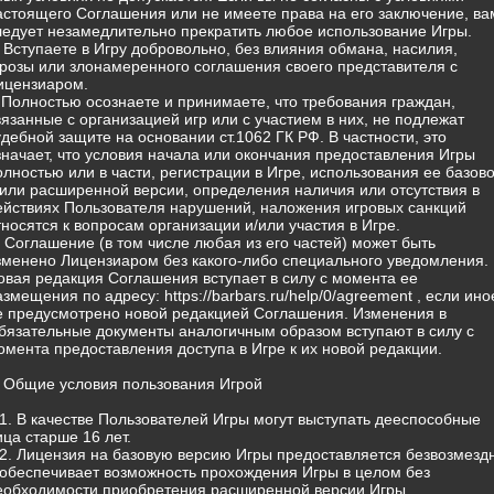
астоящего Соглашения или не имеете права на его заключение, ва
ледует незамедлительно прекратить любое использование Игры.
) Вступаете в Игру добровольно, без влияния обмана, насилия,
грозы или злонамеренного соглашения своего представителя с
ицензиаром.
) Полностью осознаете и принимаете, что требования граждан,
вязанные с организацией игр или с участием в них, не подлежат
удебной защите на основании ст.1062 ГК РФ. В частности, это
значает, что условия начала или окончания предоставления Игры
олностью или в части, регистрации в Игре, использования ее базов
/или расширенной версии, определения наличия или отсутствия в
ействиях Пользователя нарушений, наложения игровых санкций
тносятся к вопросам организации и/или участия в Игре.
) Соглашение (в том числе любая из его частей) может быть
зменено Лицензиаром без какого-либо специального уведомления.
овая редакция Соглашения вступает в силу с момента ее
азмещения по адресу: https://barbars.ru/help/0/agreement , если ино
е предусмотрено новой редакцией Соглашения. Изменения в
бязательные документы аналогичным образом вступают в силу с
омента предоставления доступа в Игре к их новой редакции.
. Общие условия пользования Игрой
.1. В качестве Пользователей Игры могут выступать дееспособные
ица старше 16 лет.
.2. Лицензия на базовую версию Игры предоставляется безвозмезд
 обеспечивает возможность прохождения Игры в целом без
еобходимости приобретения расширенной версии Игры.