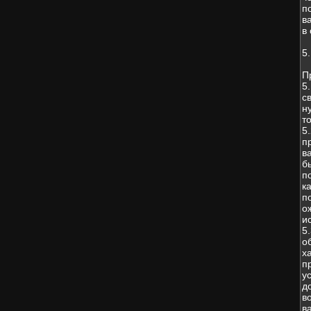
п
в
в
5
П
5
с
н
т
5
п
в
б
п
к
п
о
и
5
о
х
п
у
д
в
в