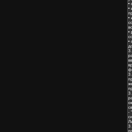
•
•
п
•
с
в
•
с
•
д
3
р
в
в
ф
3
п
ж
п
3
р
о
с
-
с
Л
3
п