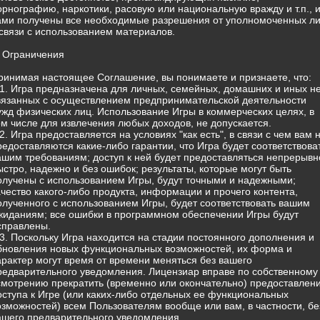
орнографию, наркотики, расовую или национальную вражду и т.п., 
ами получены все необходимые разрешения от уполномоченных л
 связи с использованием материалов.
. Ограничения
ринимая настоящее Соглашение, вы понимаете и признаете, что:
.1. Игра предназначена для личных, семейных, домашних и иных н
вязанных с осуществлением предпринимательской деятельности
ужд физических лиц. Использование Игры в коммерческих целях, в
ом числе для извлечения любых доходов, не допускается.
.2. Игра предоставляется на условиях "как есть", в связи с чем вам 
редоставляются какие-либо гарантии, что Игра будет соответствова
ашим требованиям; доступ к ней будет предоставляться непрерывн
ыстро, надежно и без ошибок; результаты, которые могут быть
олучены с использованием Игры, будут точными и надежными;
ачество какого-либо продукта, информации и прочего контента,
олученного с использованием Игры, будет соответствовать вашим
жиданиям; все ошибки в программном обеспечении Игры будут
справлены.
.3. Поскольку Игра находится на стадии постоянного дополнения и
бновления новых функциональных возможностей, их форма и
арактер могут время от времени меняться без вашего
редварительного уведомления. Лицензиар вправе по собственному
смотрению прекратить (временно или окончательно) предоставлен
оступа к Игре (или каких-либо отдельных ее функциональных
озможностей) всем Пользователям вообще или вам, в частности, бе
ашего предварительного уведомления.