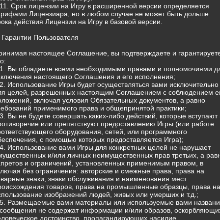
.11. Срок лицензии на Игру в расширенной версии определяется
арифами Лицензиара, но в любом случае не может быть дольше
рока действия Лицензии на Игру в базовой версии.
. Гарантии Пользователя
ринимая настоящее Соглашение, вы подтверждаете и гарантируете
о:
.1. Вы обладаете всеми необходимыми правами и полномочиями д
аключения настоящего Соглашения и его исполнения;
.2. Использование Игры будет осуществляться вами исключительно
ля целей, разрешенных настоящим Соглашением с соблюдением е
оложений, включая условия Обязательных документов, а равно
ребований применимого права и общепринятой практики;
.3. Вы не будете совершать каких-либо действий, которые вступают 
ротиворечие или препятствуют предоставлению Игры (или работе
оответствующего оборудования, сетей, или программного
беспечения, с помощью которых предоставляется Игра);
.4. Использование вами Игры для конкретных целей не нарушает
мущественных и/или личных неимущественных прав третьих, а рав
апретов и ограничений, установленных применимым правом, в
ключая без ограничения: авторские и смежные права, права на
оварные знаки, знаки обслуживания и наименования мест
роисхождения товаров, права на промышленные образцы, права н
спользование изображений людей, живых или умерших и т.д.;
.5. Размещаемые вами материалы или используемые вами назван
 сообщения не содержат информации и/или образов, оскорбляющи
еловеческое достоинство, пропагандирующих насилие,