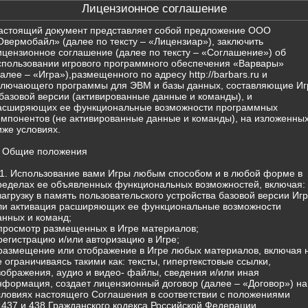
Лицензионное соглашение
астоящий документ представляет собой предложение ООО
Овермобайл» (далее по тексту – «Лицензиар»), заключить
ицензионное соглашение (далее по тексту – «Соглашение») об
спользовании игрового программного обеспечения «Варвары»
далее – «Игра»),размещенного по адресу http://barbars.ru и
ключающего программы для ЭВМ и базы данных, составляющие Иг
 базовой версии (активированные данные и команды), и
асширяющих ее функциональные возможности программных
омпонентов (не активированные данные и команды), на изложенны
иже условиях.
. Общие положения
.1. Использование вами Игры любым способом и в любой форме в
ределах ее объявленных функциональных возможностей, включая:
 загрузку в память пользовательского устройства базовой версии Иг
ли активация расширяющих ее функциональные возможности
анных и команд;
 просмотр размещенных в Игре материалов;
 регистрацию и/или авторизацию в Игре;
 размещение или отображение в Игре любых материалов, включая 
е ограничиваясь такими как: тексты, гипертекстовые ссылки,
зображения, аудио и видео- файлы, сведения и/или иная
нформация, создает лицензионный договор (далее – «Договор») на
словиях настоящего Соглашения в соответствии с положениями
т.437 и 438 Гражданского кодекса Российской Федерации.