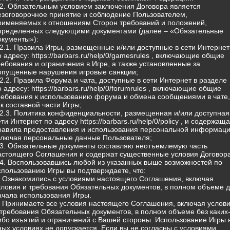
.2. Обязательным условием заключения Договора является
езоговорочное принятие и соблюдение Пользователем,
рименяемых к отношениям Сторон требований и положений,
пределенных следующими документами (далее – «Обязательные
окументы»):
.2.1. Правила Игры, размещенные и/или доступные в сети Интернет
о адресу: https://barbars.ru/help/0/gamesrules , включающие общие
ребования и ограничения в Игре, а также установленные за
опущенные нарушения игровые санкции;
.2.2. Правила Форума и чата, доступные в сети Интернет в разделе
о адресу: https://barbars.ru/help/0/forumrules , включающие общие
ребования к использованию форума и обмена сообщениями в чате,
ак составной части Игры;
.2.3. Политика конфиденциальности, размещенная и/или доступная
ети Интернет по адресу https://barbars.ru/help/0/policy , и содержащ
равила предоставления и использования персональной информаци
ключая персональные данные Пользователя;
.3. Обязательные документы составляю неотъемлемую часть
астоящего Соглашения и содержат существенные условия Договора
.4. Воспользовавшись любой из указанных выше возможностей по
спользованию Игры вы подтверждаете, что:
) Ознакомились с условиями настоящего Соглашения, включая
словия и требования Обязательных документов, в полном объеме 
ачала использования Игры.
) Принимаете все условия настоящего Соглашения, включая услов
 требования Обязательных документов, в полном объеме без каких
ибо изъятий и ограничений с Вашей стороны. Использование Игры 
ных условиях не допускается. Если вы не согласны с условиями