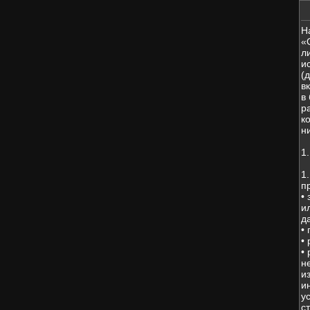
Н
«
л
и
(
в
в
р
к
н
1
1
п
•
и
д
•
•
•
н
и
и
у
с