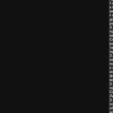
•
к
а
•
д
р
3
п
з
С
р
т
п
3
и
п
с
и
ф
в
3
п
С
Л
3
п
о
и