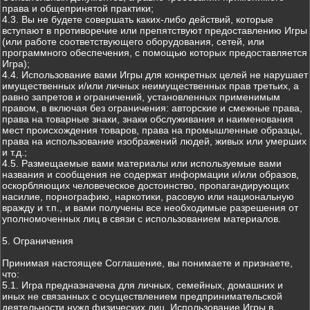
права и общепринятой практики;
4.3. Вы не будете совершать каких-либо действий, которые
вступают в противоречие или препятствуют предоставлению Игры
(или работе соответствующего оборудования, сетей, или
программного обеспечения, с помощью которых предоставляется
Игра);
4.4. Использование вами Игры для конкретных целей не нарушает
имущественных и/или личных неимущественных прав третьих, а
равно запретов и ограничений, установленных применимым
правом, в включая без ограничения: авторские и смежные права,
права на товарные знаки, знаки обслуживания и наименования
мест происхождения товаров, права на промышленные образцы,
права на использование изображений людей, живых или умерших
и т.д.;
4.5. Размещаемые вами материалы или используемые вами
названия и сообщения не содержат информации и/или образов,
оскорбляющих человеческое достоинство, пропагандирующих
насилие, порнографию, наркотики, расовую или национальную
вражду и т.п., и вами получены все необходимые разрешения от
уполномоченных лиц в связи с использованием материалов.
5. Ограничения
Принимая настоящее Соглашение, вы понимаете и признаете,
что:
5.1. Игра предназначена для личных, семейных, домашних и
иных не связанных с осуществлением предпринимательской
деятельности нужд физических лиц. Использование Игры в