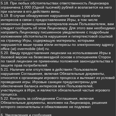
5.18. При любых обстоятельствах ответственность Лицензиара
ограничена 1 000 (Одной тысячей) рублей и возлагается на него
при наличии в его действиях вины.
5.19. В случае обнаружения нарушения ваших прав и/или
интересов в связи с предоставлением Игры, в том числе
незаконных размещением материалов иным Пользователем, вам
следует сообщить об этом Лицензиару. Для этого вам необходимо
направить Лицензиару письменное уведомление с подробным
изложением обстоятельств нарушения и гипертекстовой ссылкой
на страницу Игры, содержащую материалы, которыми
нарушаются ваши права и/или интересы по электронному адресу:
office (at) overmobile (dot) ru.
5.20. Ввиду предоставления лицензии на использование Игры в
базовой версии на безвозмездной основе к отношениям Сторон
по такой лицензии не применимы положения законодательства о
защите прав потребителей.
5.21. Наличие или отсутствие в действиях Пользователя
нарушения Соглашения, включая Обязательные документы,
относится к организации игрового процесса и вытекает из условий
проведения игры. Игровые санкции предусмотрены для
обеспечения баланса интересов всех Пользователей,
участвующих в Игре, и являются обязательной частью игрового
процесса.
5.22. Контроль за соблюдением Соглашения, включая
Обязательные документы, возложен на Лицензиара, решения
которого окончательны и обжалованию не подлежат.
6. Уведомления и сообщения