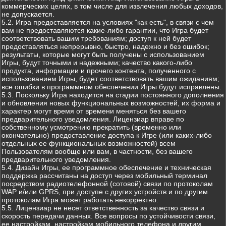
коммерческих целях, в том числе для извлечения любых доходов,
не допускается.
5.2. Игра предоставляется на условиях "как есть", в связи с чем
вам не предоставляются какие-либо гарантии, что Игра будет
соответствовать вашим требованиям; доступ к ней будет
предоставляться непрерывно, быстро, надежно и без ошибок;
результаты, которые могут быть получены с использованием
Игры, будут точными и надежными; качество какого-либо
продукта, информации и прочего контента, полученного с
использованием Игры, будет соответствовать вашим ожиданиям;
все ошибки в программном обеспечении Игры будут исправлены.
5.3. Поскольку Игра находится на стадии постоянного дополнения
и обновления новых функциональных возможностей, их форма и
характер могут время от времени меняться без вашего
предварительного уведомления. Лицензиар вправе по
собственному усмотрению прекратить (временно или
окончательно) предоставление доступа к Игре (или каких-либо
отдельных ее функциональных возможностей) всем
Пользователям вообще или вам, в частности, без вашего
предварительного уведомления.
5.4. Дизайн Игры, ее программное обеспечение и техническая
поддержка рассчитаны на доступ через мобильный терминал
посредством радиотелефонной (сотовой) связи по протоколам
WAP и/или GPRS, при доступе с других устройств и по другим
протоколам Игра может работать некорректно.
5.5. Лицензиар не несет ответственность за качество связи и
скорость передачи данных. Все вопросы по устойчивости связи,
ее настройкам, настройкам мобильного телефона и другим