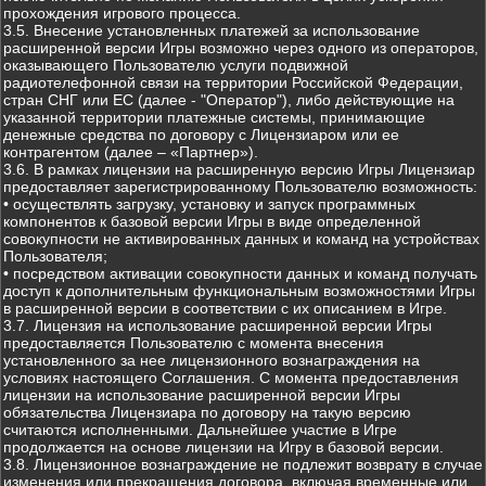
прохождения игрового процесса.
3.5. Внесение установленных платежей за использование
расширенной версии Игры возможно через одного из операторов,
оказывающего Пользователю услуги подвижной
радиотелефонной связи на территории Российской Федерации,
стран СНГ или ЕС (далее - "Оператор"), либо действующие на
указанной территории платежные системы, принимающие
денежные средства по договору с Лицензиаром или ее
контрагентом (далее – «Партнер»).
3.6. В рамках лицензии на расширенную версию Игры Лицензиар
предоставляет зарегистрированному Пользователю возможность:
• осуществлять загрузку, установку и запуск программных
компонентов к базовой версии Игры в виде определенной
совокупности не активированных данных и команд на устройствах
Пользователя;
• посредством активации совокупности данных и команд получать
доступ к дополнительным функциональным возможностями Игры
в расширенной версии в соответствии с их описанием в Игре.
3.7. Лицензия на использование расширенной версии Игры
предоставляется Пользователю с момента внесения
установленного за нее лицензионного вознаграждения на
условиях настоящего Соглашения. С момента предоставления
лицензии на использование расширенной версии Игры
обязательства Лицензиара по договору на такую версию
считаются исполненными. Дальнейшее участие в Игре
продолжается на основе лицензии на Игру в базовой версии.
3.8. Лицензионное вознаграждение не подлежит возврату в случае
изменения или прекращения договора, включая временные или