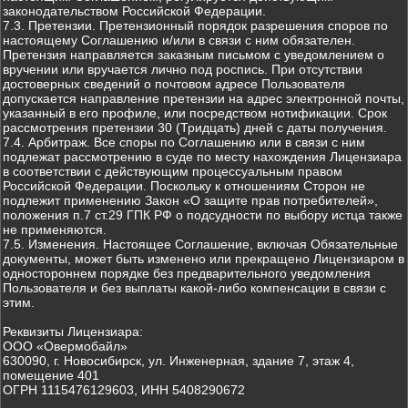
законодательством Российской Федерации.
7.3. Претензии. Претензионный порядок разрешения споров по
настоящему Соглашению и/или в связи с ним обязателен.
Претензия направляется заказным письмом с уведомлением о
вручении или вручается лично под роспись. При отсутствии
достоверных сведений о почтовом адресе Пользователя
допускается направление претензии на адрес электронной почты,
указанный в его профиле, или посредством нотификации. Срок
рассмотрения претензии 30 (Тридцать) дней с даты получения.
7.4. Арбитраж. Все споры по Соглашению или в связи с ним
подлежат рассмотрению в суде по месту нахождения Лицензиара
в соответствии с действующим процессуальным правом
Российской Федерации. Поскольку к отношениям Сторон не
подлежит применению Закон «О защите прав потребителей»,
положения п.7 ст.29 ГПК РФ о подсудности по выбору истца также
не применяются.
7.5. Изменения. Настоящее Соглашение, включая Обязательные
документы, может быть изменено или прекращено Лицензиаром в
одностороннем порядке без предварительного уведомления
Пользователя и без выплаты какой-либо компенсации в связи с
этим.
Реквизиты Лицензиара:
ООО «Овермобайл»
630090, г. Новосибирск, ул. Инженерная, здание 7, этаж 4,
помещение 401
ОГРН 1115476129603, ИНН 5408290672