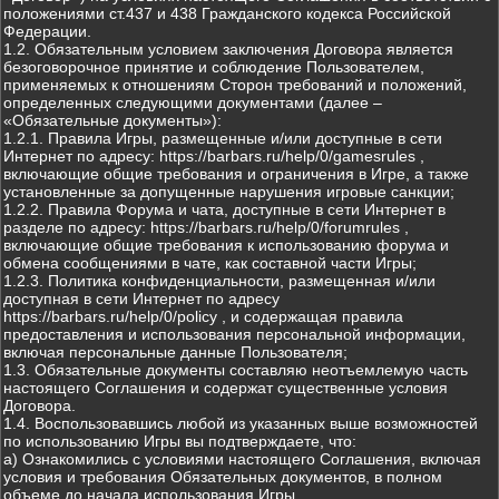
положениями ст.437 и 438 Гражданского кодекса Российской
Федерации.
1.2. Обязательным условием заключения Договора является
безоговорочное принятие и соблюдение Пользователем,
применяемых к отношениям Сторон требований и положений,
определенных следующими документами (далее –
«Обязательные документы»):
1.2.1. Правила Игры, размещенные и/или доступные в сети
Интернет по адресу: https://barbars.ru/help/0/gamesrules ,
включающие общие требования и ограничения в Игре, а также
установленные за допущенные нарушения игровые санкции;
1.2.2. Правила Форума и чата, доступные в сети Интернет в
разделе по адресу: https://barbars.ru/help/0/forumrules ,
включающие общие требования к использованию форума и
обмена сообщениями в чате, как составной части Игры;
1.2.3. Политика конфиденциальности, размещенная и/или
доступная в сети Интернет по адресу
https://barbars.ru/help/0/policy , и содержащая правила
предоставления и использования персональной информации,
включая персональные данные Пользователя;
1.3. Обязательные документы составляю неотъемлемую часть
настоящего Соглашения и содержат существенные условия
Договора.
1.4. Воспользовавшись любой из указанных выше возможностей
по использованию Игры вы подтверждаете, что:
а) Ознакомились с условиями настоящего Соглашения, включая
условия и требования Обязательных документов, в полном
объеме до начала использования Игры.