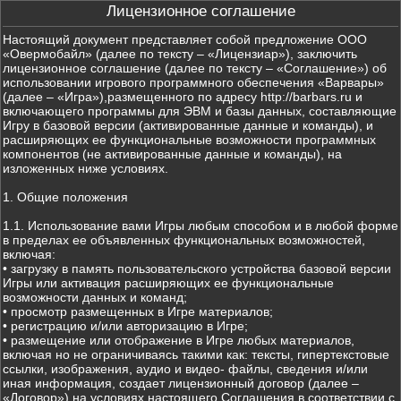
Лицензионное соглашение
Настоящий документ представляет собой предложение ООО
«Овермобайл» (далее по тексту – «Лицензиар»), заключить
лицензионное соглашение (далее по тексту – «Соглашение») об
использовании игрового программного обеспечения «Варвары»
(далее – «Игра»),размещенного по адресу http://barbars.ru и
включающего программы для ЭВМ и базы данных, составляющие
Игру в базовой версии (активированные данные и команды), и
расширяющих ее функциональные возможности программных
компонентов (не активированные данные и команды), на
изложенных ниже условиях.
1. Общие положения
1.1. Использование вами Игры любым способом и в любой форме
в пределах ее объявленных функциональных возможностей,
включая:
• загрузку в память пользовательского устройства базовой версии
Игры или активация расширяющих ее функциональные
возможности данных и команд;
• просмотр размещенных в Игре материалов;
• регистрацию и/или авторизацию в Игре;
• размещение или отображение в Игре любых материалов,
включая но не ограничиваясь такими как: тексты, гипертекстовые
ссылки, изображения, аудио и видео- файлы, сведения и/или
иная информация, создает лицензионный договор (далее –
«Договор») на условиях настоящего Соглашения в соответствии с