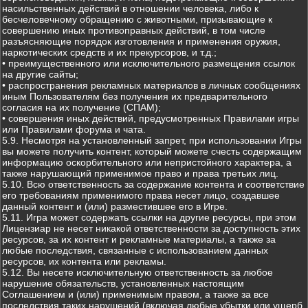
насильственных действий в отношении человека, либо к
бесчеловечному обращению с животными, призывающие к
совершению иных противоправных действий, в том числе
разъясняющие порядок изготовления и применения оружия,
наркотических средств и их прекурсоров, и т.д.;
• преимущественного или исключительного размещения ссылок
на другие сайты;
• распространения рекламных материалов в личных сообщениях
иным Пользователям без получения их предварительного
согласия на их получение (СПАМ);
• совершения иных действий, предусмотренных Правилами игры
или Правилами форума и чата.
5.9. Несмотря на установленный запрет, при использовании Игры
вы можете получить контент, который можете счесть содержащим
информацию оскорбительного или непристойного характера, а
также нарушающий применимое право и права третьих лиц.
5.10. Всю ответственность за содержание контента и соответствие
его требованиям применимого права несет лицо, создавшее
данный контент и (или) разместившее его в Игре.
5.11. Игра может содержать ссылки на другие ресурсы, при этом
Лицензиар не несет никакой ответственности за доступность этих
ресурсов, за их контент и рекламные материалы, а также за
любые последствия, связанные с использованием данных
ресурсов, их контента или рекламы.
5.12. Вы несете исключительную ответственность за любое
нарушение обязательств, установленных настоящим
Соглашением и (или) применимым правом, а также за все
последствия таких нарушений (включая любые убытки или ущерб,