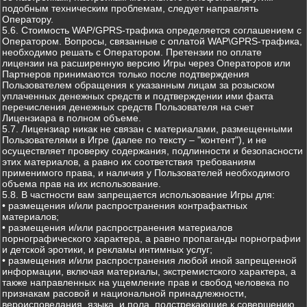
подобным техническим проблемам, следует направлять
Оператору.
5.6. Стоимость WAP/GPRS-трафика определяется соглашением с
Оператором. Вопросы, связанные с оплатой WAP\GPRS-трафика,
необходимо решать с Оператором. Претензии по оплате
лицензии на расширенную версию Игры через Операторов или
Партнеров принимаются только после подтверждения
Пользователем обращения к указанным лицам за розыском
уплаченных денежных средств и подтверждении ими факта
перечисления денежных средств Пользователя на счет
Лицензиара в полном объеме.
5.7. Лицензиар никак не связан с материалами, размещенными
Пользователями в Игре (далее по тексту – "контент"), и не
осуществляет проверку содержания, подлинности и безопасности
этих материалов, а равно их соответствия требованиям
применимого права, и наличия у Пользователей необходимого
объема прав на их использование.
5.8. В частности вам запрещается использование Игры для:
• размещения и/или распространения контрафактных
материалов;
• размещения и/или распространения материалов
порнографического характера, а равно пропаганды порнографии
и детской эротики, и рекламы интимных услуг;
• размещения и/или распространения любой иной запрещенной
информации, включая материалы, экстремистского характера, а
также направленных на ущемление прав и свобод человека по
признакам расовой и национальной принадлежности,
вероисповедания, языка, и пола, подстрекающие к совершению