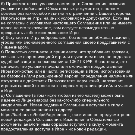
б) Принимаете все условия настоящего Соглашения, включая
условия и требования Обязательных документов, в полном
объеме без каких-либо изъятий и ограничений с Вашей стороны.
Использование Игры на иных условиях не допускается. Если вы
не согласны с условиями настоящего Соглашения или не имеете
права на его заключение, вам следует незамедлительно
прекратить любое использование Игры.
в) Вступаете в Игру добровольно, без влияния обмана, насилия,
угрозы или злонамеренного соглашения своего представителя с
Лицензиаром.
г) Полностью осознаете и принимаете, что требования граждан,
связанные с организацией игр или с участием в них, не подлежат
судебной защите на основании ст.1062 ГК РФ. В частности, это
означает, что условия начала или окончания предоставления
Игры полностью или в части, регистрации в Игре, использования
ее базовой и/или расширенной версии, определения наличия или
отсутствия в действиях Пользователя нарушений, наложения
игровых санкций относятся к вопросам организации и/или участия
в Игре.
д) Соглашение (в том числе любая из его частей) может быть
изменено Лицензиаром без какого-либо специального
уведомления. Новая редакция Соглашения вступает в силу с
момента ее размещения по адресу:
https://barbars.ru/help/0/agreement , если иное не предусмотрено
новой редакцией Соглашения. Изменения в Обязательные
документы аналогичным образом вступают в силу с момента
предоставления доступа в Игре к их новой редакции.