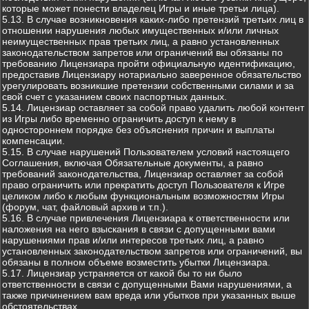
которые может понести владелец Игры и иные третьи лица).
5.13. В случае возникновения каких-либо претензий третьих лиц в
отношении нарушения любых имущественных и/или личных
неимущественных прав третьих лиц, а равно установленных
законодательством запретов или ограничений вы обязаны по
требованию Лицензиара пройти официальную идентификацию,
предоставив Лицензиару нотариально заверенное обязательство
урегулировать возникшие претензии собственными силами и за
свой счет с указанием своих паспортных данных.
5.14. Лицензиар оставляет за собой право удалить любой контент
из Игры либо временно ограничить доступ к нему в
одностороннем порядке без объяснения причин и выплаты
компенсации.
5.15. В случае нарушений Пользователем условий настоящего
Соглашения, включая Обязательные документы, а равно
требований законодательства, Лицензиар оставляет за собой
право ограничить или прекратить доступ Пользователя к Игре
целиком либо к любым функциональным возможностям Игры
(форум, чат, файловый архив и т.п.).
5.16. В случае привлечения Лицензиара к ответственности или
наложения на него взыскания в связи с допущенными вами
нарушениями прав и/или интересов третьих лиц, а равно
установленных законодательством запретов или ограничений, вы
обязаны в полном объеме возместить убытки Лицензиара.
5.17. Лицензиар устраняется от какой бы то ни было
ответственности в связи с допущенными Вами нарушениями, а
также причинением вам вреда или убытков при указанных выше
обстоятельствах.