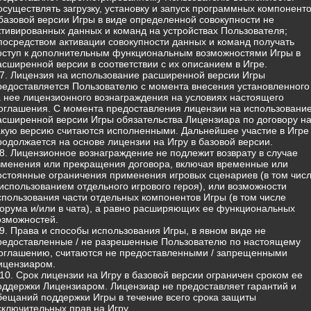
 осуществлять загрузку, установку и запуск программных компонент
 базовой версии Игры в виде определенной совокупности не
ктивированных данных и команд на устройствах Пользователя;
 посредством активации совокупности данных и команд получать
оступ к дополнительным функциональным возможностями Игры в
асширенной версии в соответствии с их описанием в Игре.
.7. Лицензия на использование расширенной версии Игры
редоставляется Пользователю с момента внесения установленного
а нее лицензионного вознаграждения на условиях настоящего
оглашения. С момента предоставления лицензии на использовани
асширенной версии Игры обязательства Лицензиара по договору н
акую версию считаются исполненными. Дальнейшее участие в Игре
родолжается на основе лицензии на Игру в базовой версии.
.8. Лицензионное вознаграждение не подлежит возврату в случае
зменения или прекращения договора, включая временные или
остоянные ограничения применения игровых сценариев (в том чис
 использованием отдельного игрового героя), или возможности
спользования части отдельных компонентов Игры (в том числе
орума и/или в чата), а равно расширяющих ее функциональных
озможностей.
.9. Права и способы использования Игры, в явном виде не
редоставленные / не разрешенные Пользователю по настоящему
оглашению, считаются не предоставленными / запрещенными
ицензиаром.
.10. Срок лицензии на Игру в базовой версии ограничен сроком ее
оддержки Лицензиаром. Лицензиар не предоставляет гарантий и
бещаний поддержки Игры в течение всего срока защиты
сключительных прав на Игру.