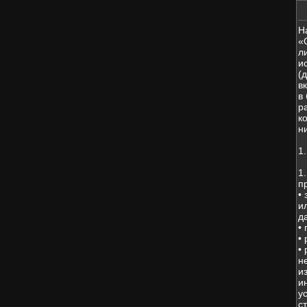
Н
«
л
и
(
в
в
р
к
н
1
1
п
•
и
д
•
•
•
н
и
и
у
с