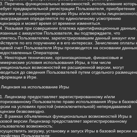
.3. Перечень функциональных возможностей, использование котор
ребует предварительной регистрации Пользователя, приобретение
ицензии на расширенную версию Игры и/или оплаты лицензионног
ознаграждения определяется по единоличному усмотрению
ицензиара и может время от времени изменяться.
.4. Указывая при совершении платежа идентификационные данные,
вязанные с аккаунтом Пользователя, вы подтверждаете, что
вляетесь Пользователем, зарегистрировавшим данный аккаунт или
ействуете по его поручению и в его интересах. Зачисление оплаты 
ицевой счет Пользователя Игры производится на основании данных
редоставленных Оператором.
.5. Некоторые технические, организационные, финансовые и
оммерческие условия использования Игры, в том числе
ункциональных возможностей ее расширенной версии, могут
оводиться до сведения Пользователей путем отдельного размещен
нформации в Игре.
. Лицензия на использование Игры
.1. Лицензиар предоставляет зарегистрированному и/или
вторизованному Пользователю право использования Игры в базово
ерсии на условиях простой (неисключительной) непередаваемой
ицензии безвозмездно.
.2. В рамках объявленных функциональных возможностей Игры в
азовой версии Лицензиар предоставляет зарегистрированному
ользователю возможность:
 осуществлять загрузку, установку и запуск Игры в базовой версии на
стройствах Пользователя;