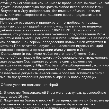
астоящего Соглашения или не имеете права на его заключение, ва
ледует незамедлительно прекратить любое использование Игры.
) Вступаете в Игру добровольно, без влияния обмана, насилия,
грозы или злонамеренного соглашения своего представителя с
ицензиаром.
) Полностью осознаете и принимаете, что требования граждан,
вязанные с организацией игр или с участием в них, не подлежат
удебной защите на основании ст.1062 ГК РФ. В частности, это
значает, что условия начала или окончания предоставления Игры
олностью или в части, регистрации в Игре, использования ее базов
/или расширенной версии, определения наличия или отсутствия в
ействиях Пользователя нарушений, наложения игровых санкций
тносятся к вопросам организации и/или участия в Игре.
) Соглашение (в том числе любая из его частей) может быть
зменено Лицензиаром без какого-либо специального уведомления.
овая редакция Соглашения вступает в силу с момента ее
азмещения по адресу: https://barbars.ru/help/0/agreement , если ино
е предусмотрено новой редакцией Соглашения. Изменения в
бязательные документы аналогичным образом вступают в силу с
омента предоставления доступа в Игре к их новой редакции.
. Общие условия пользования Игрой
.1. В качестве Пользователей Игры могут выступать дееспособные
ица старше 16 лет.
.2. Лицензия на базовую версию Игры предоставляется безвозмезд
 обеспечивает возможность прохождения Игры в целом без
еобходимости приобретения расширенной версии Игры.