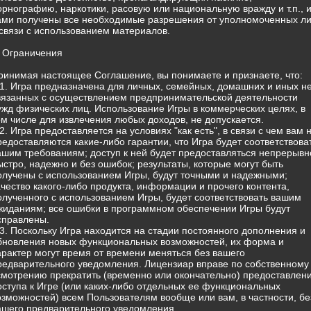
орнографию, наркотики, расовую или национальную вражду и т.п., 
ами получены все необходимые разрешения от уполномоченных л
 связи с использованием материалов.
. Ограничения
ринимая настоящее Соглашение, вы понимаете и признаете, что:
.1. Игра предназначена для личных, семейных, домашних и иных н
вязанных с осуществлением предпринимательской деятельности
ужд физических лиц. Использование Игры в коммерческих целях, в
ом числе для извлечения любых доходов, не допускается.
.2. Игра предоставляется на условиях "как есть", в связи с чем вам 
редоставляются какие-либо гарантии, что Игра будет соответствова
ашим требованиям; доступ к ней будет предоставляться непрерывн
ыстро, надежно и без ошибок; результаты, которые могут быть
олучены с использованием Игры, будут точными и надежными;
ачество какого-либо продукта, информации и прочего контента,
олученного с использованием Игры, будет соответствовать вашим
жиданиям; все ошибки в программном обеспечении Игры будут
справлены.
.3. Поскольку Игра находится на стадии постоянного дополнения и
бновления новых функциональных возможностей, их форма и
арактер могут время от времени меняться без вашего
редварительного уведомления. Лицензиар вправе по собственному
смотрению прекратить (временно или окончательно) предоставлен
оступа к Игре (или каких-либо отдельных ее функциональных
озможностей) всем Пользователям вообще или вам, в частности, бе
ашего предварительного уведомления.