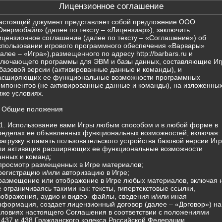
Лицензионное соглашение
астоящий документ представляет собой предложение ООО
Овермобайл» (далее по тексту – «Лицензиар»), заключить
ицензионное соглашение (далее по тексту – «Соглашение») об
спользовании игрового программного обеспечения «Варвары»
далее – «Игра»),размещенного по адресу http://barbars.ru и
ключающего программы для ЭВМ и базы данных, составляющие Иг
 базовой версии (активированные данные и команды), и
асширяющих ее функциональные возможности программных
омпонентов (не активированные данные и команды), на изложенны
иже условиях.
. Общие положения
.1. Использование вами Игры любым способом и в любой форме в
ределах ее объявленных функциональных возможностей, включая:
 загрузку в память пользовательского устройства базовой версии Иг
ли активация расширяющих ее функциональные возможности
анных и команд;
 просмотр размещенных в Игре материалов;
 регистрацию и/или авторизацию в Игре;
 размещение или отображение в Игре любых материалов, включая 
е ограничиваясь такими как: тексты, гипертекстовые ссылки,
зображения, аудио и видео- файлы, сведения и/или иная
нформация, создает лицензионный договор (далее – «Договор») на
словиях настоящего Соглашения в соответствии с положениями
т.437 и 438 Гражданского кодекса Российской Федерации.