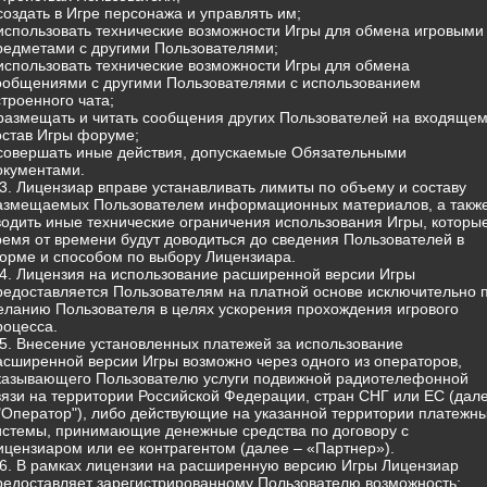
 создать в Игре персонажа и управлять им;
 использовать технические возможности Игры для обмена игровыми
редметами с другими Пользователями;
 использовать технические возможности Игры для обмена
ообщениями с другими Пользователями с использованием
строенного чата;
 размещать и читать сообщения других Пользователей на входящем
остав Игры форуме;
 совершать иные действия, допускаемые Обязательными
окументами.
.3. Лицензиар вправе устанавливать лимиты по объему и составу
азмещаемых Пользователем информационных материалов, а такж
водить иные технические ограничения использования Игры, которы
ремя от времени будут доводиться до сведения Пользователей в
орме и способом по выбору Лицензиара.
.4. Лицензия на использование расширенной версии Игры
редоставляется Пользователям на платной основе исключительно 
еланию Пользователя в целях ускорения прохождения игрового
роцесса.
.5. Внесение установленных платежей за использование
асширенной версии Игры возможно через одного из операторов,
казывающего Пользователю услуги подвижной радиотелефонной
вязи на территории Российской Федерации, стран СНГ или ЕС (дал
 "Оператор"), либо действующие на указанной территории платежн
истемы, принимающие денежные средства по договору с
ицензиаром или ее контрагентом (далее – «Партнер»).
.6. В рамках лицензии на расширенную версию Игры Лицензиар
редоставляет зарегистрированному Пользователю возможность: