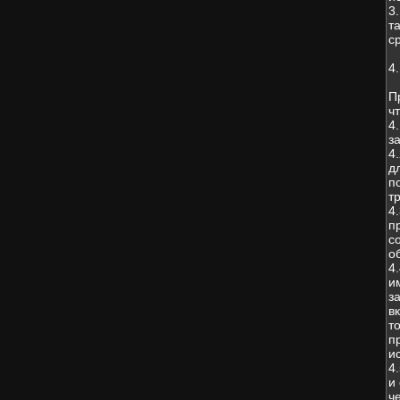
3
т
с
4
П
чт
4
з
4
д
п
т
4
п
с
о
4
и
з
в
т
п
и
4
и
ч