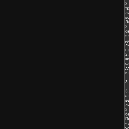
2
т
л
в
Л
2
с
я
д
л
п
2
к
ф
д
и
3
3
а
в
л
3
б
П
•
у