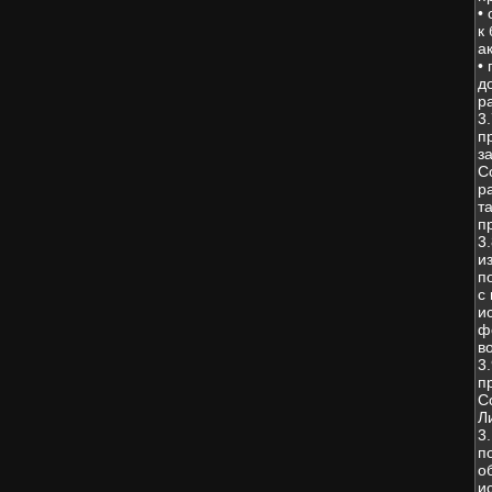
•
к
а
•
д
р
3
п
з
С
р
т
п
3
и
п
с
и
ф
в
3
п
С
Л
3
п
о
и