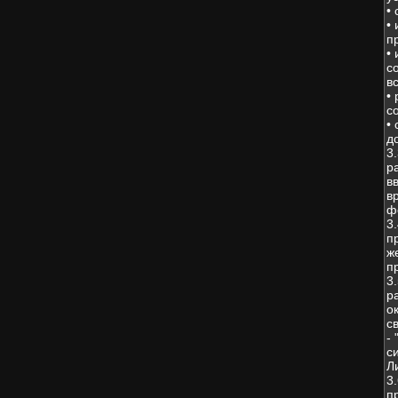
•
•
п
•
с
в
•
с
•
д
3
р
в
в
ф
3
п
ж
п
3
р
о
с
-
с
Л
3
п