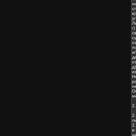
н
с
в
у
Л
г
с
с
о
п
и
д
о
д
и
Н
р
н
О
м
2
2
л
2
и
н