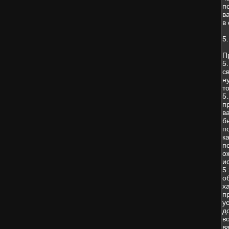
п
в
в
5
П
5
с
н
т
5
п
в
б
п
к
п
о
и
5
о
х
п
у
д
в
в