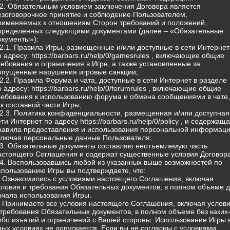
.2. Обязательным условием заключения Договора является
езоговорочное принятие и соблюдение Пользователем,
рименяемых к отношениям Сторон требований и положений,
пределенных следующими документами (далее – «Обязательные
окументы»):
.2.1. Правила Игры, размещенные и/или доступные в сети Интернет
о адресу: https://barbars.ru/help/0/gamesrules , включающие общие
ребования и ограничения в Игре, а также установленные за
опущенные нарушения игровые санкции;
.2.2. Правила Форума и чата, доступные в сети Интернет в разделе
о адресу: https://barbars.ru/help/0/forumrules , включающие общие
ребования к использованию форума и обмена сообщениями в чате,
ак составной части Игры;
.2.3. Политика конфиденциальности, размещенная и/или доступная
ети Интернет по адресу https://barbars.ru/help/0/policy , и содержащ
равила предоставления и использования персональной информаци
ключая персональные данные Пользователя;
.3. Обязательные документы составляю неотъемлемую часть
астоящего Соглашения и содержат существенные условия Договора
.4. Воспользовавшись любой из указанных выше возможностей по
спользованию Игры вы подтверждаете, что:
) Ознакомились с условиями настоящего Соглашения, включая
словия и требования Обязательных документов, в полном объеме 
ачала использования Игры.
) Принимаете все условия настоящего Соглашения, включая услов
 требования Обязательных документов, в полном объеме без каких
ибо изъятий и ограничений с Вашей стороны. Использование Игры 
ных условиях не допускается. Если вы не согласны с условиями