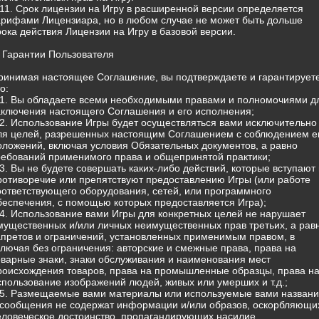
.11. Срок лицензии на Игру в расширенной версии определяется
арифами Лицензиара, но в любом случае не может быть дольше
рока действия Лицензии на Игру в базовой версии.
. Гарантии Пользователя
ринимая настоящее Соглашение, вы подтверждаете и гарантируете
о:
.1. Вы обладаете всеми необходимыми правами и полномочиями д
аключения настоящего Соглашения и его исполнения;
.2. Использование Игры будет осуществляться вами исключительно
ля целей, разрешенных настоящим Соглашением с соблюдением е
оложений, включая условия Обязательных документов, а равно
ребований применимого права и общепринятой практики;
.3. Вы не будете совершать каких-либо действий, которые вступают 
ротиворечие или препятствуют предоставлению Игры (или работе
оответствующего оборудования, сетей, или программного
беспечения, с помощью которых предоставляется Игра);
.4. Использование вами Игры для конкретных целей не нарушает
мущественных и/или личных неимущественных прав третьих, а рав
апретов и ограничений, установленных применимым правом, в
ключая без ограничения: авторские и смежные права, права на
оварные знаки, знаки обслуживания и наименования мест
роисхождения товаров, права на промышленные образцы, права н
спользование изображений людей, живых или умерших и т.д.;
.5. Размещаемые вами материалы или используемые вами назван
 сообщения не содержат информации и/или образов, оскорбляющи
еловеческое достоинство, пропагандирующих насилие,