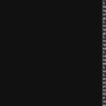
1
б
п
о
д
1
п
т
д
1
п
т
к
1
с
п
в
1
н
1
и
а
у
н
б
и
л
и